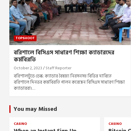
TOPSHOOT
বরিশালে বিসিএস সাধারণ শিক্ষা ক্যাডারদের
কর্মবিরতি
October 2, 2023
Staff Reporter
বরিশালটুডে ডেস্ক: ক্যাডার বৈষম্য নিরসনসহ বিভিন্ন দাবিতে
বরিশালে দিনভর কর্মবিরতি পালন করেছেন বিসিএস সাধারণ শিক্ষা
ক্যাডাররা।…
You may Missed
CASINO
CASINO