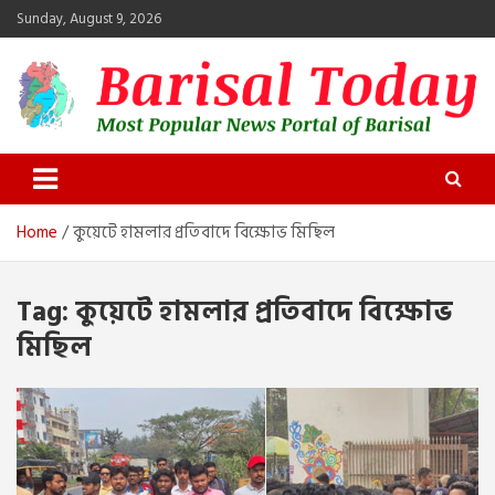
Skip
Sunday, August 9, 2026
to
content
Barisal Today
The Most Popular News Portal in Barisal
Home
কুয়েটে হামলার প্রতিবাদে বিক্ষোভ মিছিল
Tag:
কুয়েটে হামলার প্রতিবাদে বিক্ষোভ
মিছিল