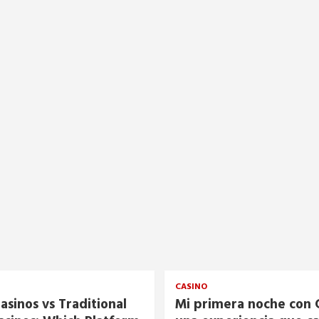
CASINO
asinos vs Traditional
Mi primera noche con C