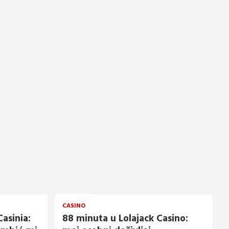
CASINO
asinia:
88 minuta u Lolajack Casino: