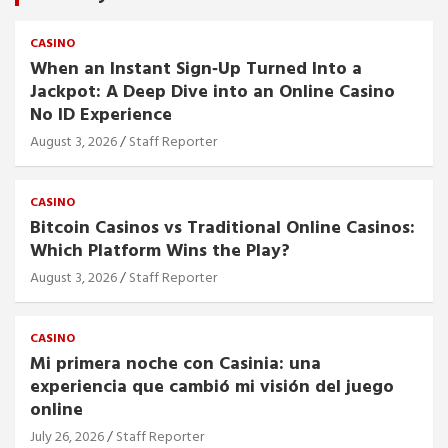
CASINO
When an Instant Sign‑Up Turned Into a
Jackpot: A Deep Dive into an Online Casino
No ID Experience
August 3, 2026
Staff Reporter
CASINO
Bitcoin Casinos vs Traditional Online Casinos:
Which Platform Wins the Play?
August 3, 2026
Staff Reporter
CASINO
Mi primera noche con Casinia: una
experiencia que cambió mi visión del juego
online
July 26, 2026
Staff Reporter