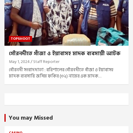
TOPSHOOT
গৌরনদীতে গাঁজা ও ইয়াবাসহ মাদক ব্যবসায়ী আটক
May 1, 2024
Staff Reporter
গৌরনদী সংবাদদাতা : বরিশালের গৌরনদীতে গাঁজা ও ইয়াবাসহ
মাদক ব্যবসায়ি জসিম ফকির (৩২) নামের এক মাদক…
You may Missed
CASINO