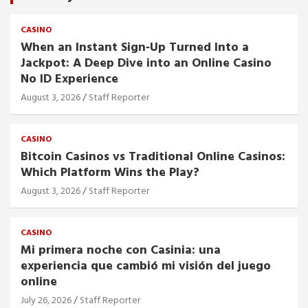
CASINO
When an Instant Sign‑Up Turned Into a
Jackpot: A Deep Dive into an Online Casino
No ID Experience
August 3, 2026
Staff Reporter
CASINO
Bitcoin Casinos vs Traditional Online Casinos:
Which Platform Wins the Play?
August 3, 2026
Staff Reporter
CASINO
Mi primera noche con Casinia: una
experiencia que cambió mi visión del juego
online
July 26, 2026
Staff Reporter