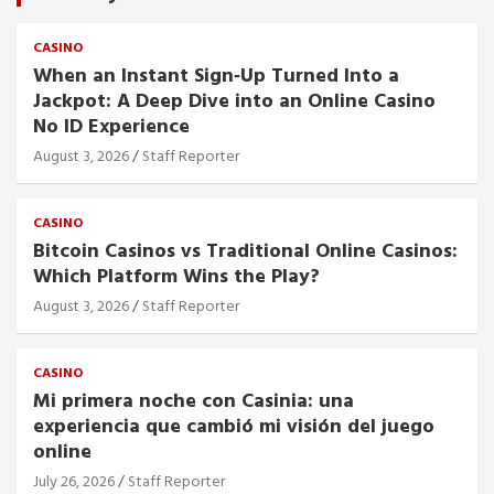
CASINO
When an Instant Sign‑Up Turned Into a
Jackpot: A Deep Dive into an Online Casino
No ID Experience
August 3, 2026
Staff Reporter
CASINO
Bitcoin Casinos vs Traditional Online Casinos:
Which Platform Wins the Play?
August 3, 2026
Staff Reporter
CASINO
Mi primera noche con Casinia: una
experiencia que cambió mi visión del juego
online
July 26, 2026
Staff Reporter