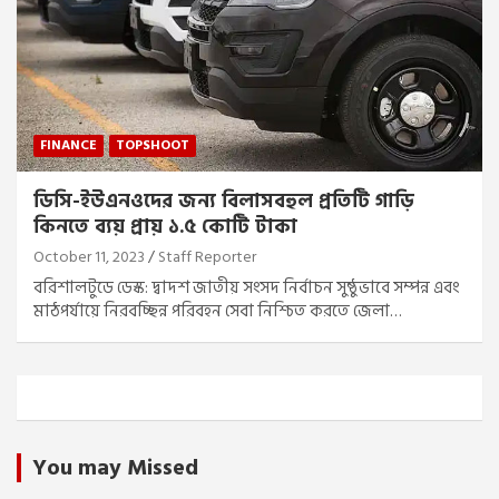
FINANCE
TOPSHOOT
ডিসি-ইউএনওদের জন্য বিলাসবহুল প্রতিটি গাড়ি
কিনতে ব্যয় প্রায় ১.৫ কোটি টাকা
October 11, 2023
Staff Reporter
বরিশালটুডে ডেস্ক: দ্বাদশ জাতীয় সংসদ নির্বাচন সুষ্ঠুভাবে সম্পন্ন এবং
মাঠপর্যায়ে নিরবচ্ছিন্ন পরিবহন সেবা নিশ্চিত করতে জেলা…
You may Missed