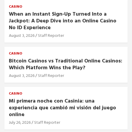
CASINO
When an Instant Sign‑Up Turned Into a
Jackpot: A Deep Dive into an Online Casino
No ID Experience
August 3, 2026
Staff Reporter
CASINO
Bitcoin Casinos vs Traditional Online Casinos:
Which Platform Wins the Play?
August 3, 2026
Staff Reporter
CASINO
Mi primera noche con Casinia: una
experiencia que cambió mi visión del juego
online
July 26, 2026
Staff Reporter