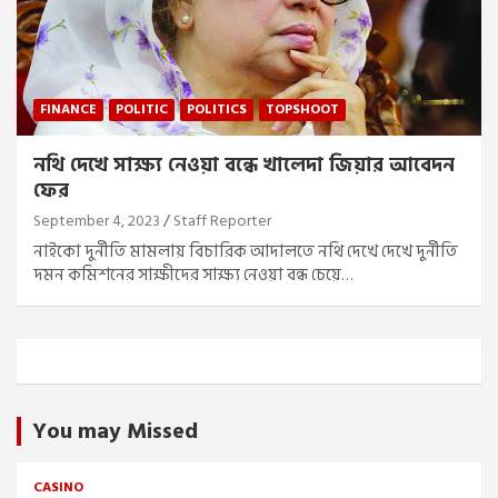
FINANCE
POLITIC
POLITICS
TOPSHOOT
নথি দেখে সাক্ষ্য নেওয়া বন্ধে খালেদা জিয়ার আবেদন
ফের
September 4, 2023
Staff Reporter
নাইকো দুর্নীতি মামলায় বিচারিক আদালতে নথি দেখে দেখে দুর্নীতি
দমন কমিশনের সাক্ষীদের সাক্ষ্য নেওয়া বন্ধ চেয়ে…
You may Missed
CASINO