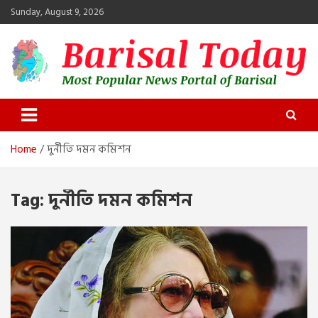
Skip
Sunday, August 9, 2026
to
content
Barisal Today
The Most Popular News Portal in Barisal
Home
দুর্নীতি দমন কমিশন
Tag:
দুর্নীতি দমন কমিশন