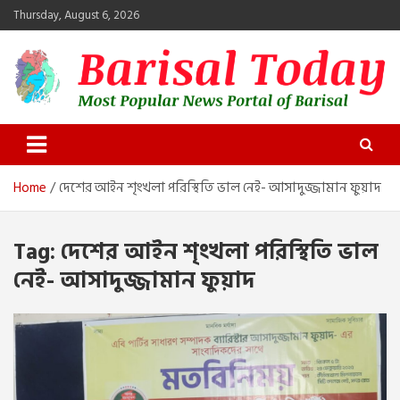
Skip
Thursday, August 6, 2026
to
content
Barisal Today
The Most Popular News Portal in Barisal
Home
দেশের আইন শৃংখলা পরিস্থিতি ভাল নেই- আসাদুজ্জামান ফুয়াদ
Tag:
দেশের আইন শৃংখলা পরিস্থিতি ভাল
নেই- আসাদুজ্জামান ফুয়াদ