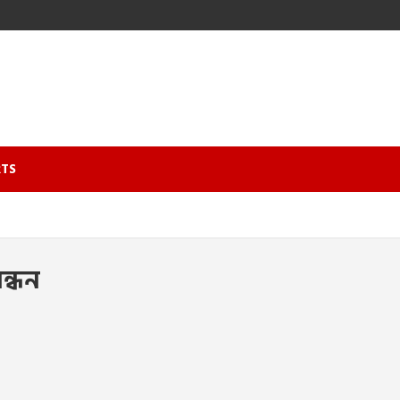
TS
ন্ধন