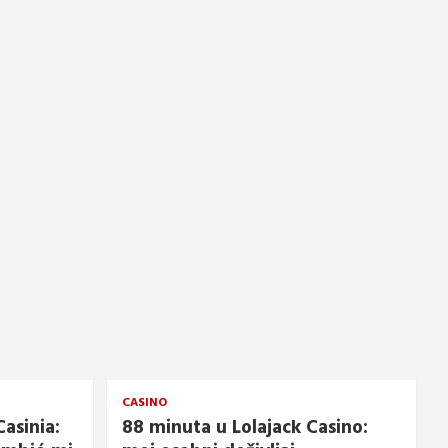
CASINO
asinia:
88 minuta u Lolajack Casino: