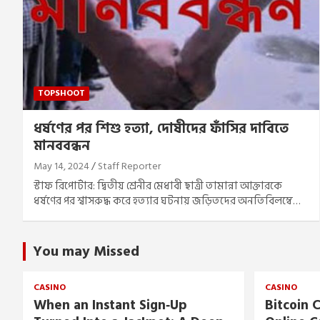
TOPSHOOT
ধর্ষণের পর শিশু হত্যা, দোষীদের ফাঁসির দাবিতে
মানববন্ধন
May 14, 2024
Staff Reporter
স্টাফ রিপোর্টার: দ্বিতীয় শ্রেনীর মেধাবী ছাত্রী তামান্না আক্তারকে
ধর্ষণের পর শ্বাসরুদ্ধ করে হত্যার ঘটনায় জড়িতদের অনতিবিলম্বে…
You may Missed
CASINO
CASINO
When an Instant Sign‑Up
Bitcoin C