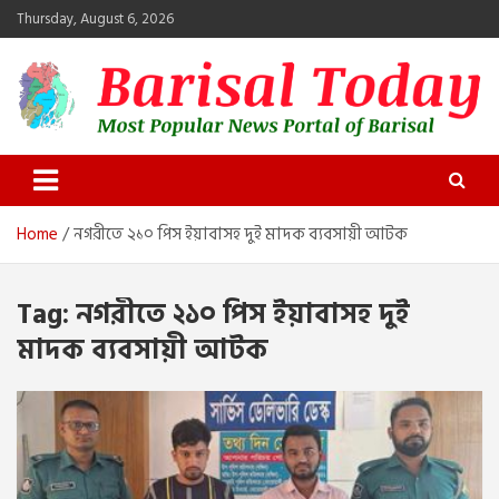
Skip
Thursday, August 6, 2026
to
content
Barisal Today
The Most Popular News Portal in Barisal
Home
নগরীতে ২১০ পিস ইয়াবাসহ দুই মাদক ব্যবসায়ী আটক
Tag:
নগরীতে ২১০ পিস ইয়াবাসহ দুই
মাদক ব্যবসায়ী আটক