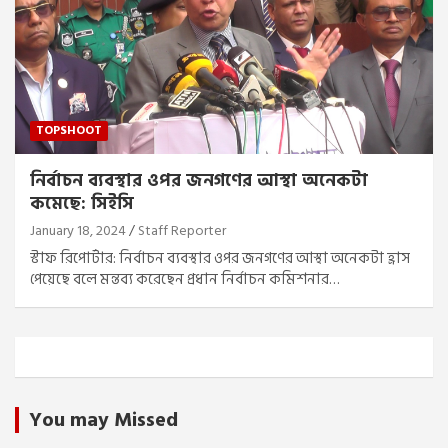
TOPSHOOT
নির্বাচন ব্যবস্থার ওপর জনগণের আস্থা অনেকটা
কমেছে: সিইসি
January 18, 2024
Staff Reporter
স্টাফ রিপোর্টার: নির্বাচন ব্যবস্থার ওপর জনগণের আস্থা অনেকটা হ্রাস
পেয়েছে বলে মন্তব্য করেছেন প্রধান নির্বাচন কমিশনার…
You may Missed