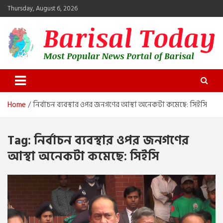
Skip
Thursday, August 6, 2026
to
content
Barisal Today
The Most Popular News Portal in Barisal
Home
নির্বাচন ব্যবস্থার ওপর জনগণের আস্থা অনেকটা কমেছে: সিইসি
Tag:
নির্বাচন ব্যবস্থার ওপর জনগণের
আস্থা অনেকটা কমেছে: সিইসি