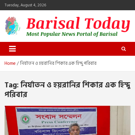
Skip
Tuesday, August 4, 2026
to
content
Barisal Today
The Most Popular News Portal in Barisal
Home
নির্যাতন ও হয়রানির শিকার এক হিন্দু পরিবার
Tag:
নির্যাতন ও হয়রানির শিকার এক হিন্দু
পরিবার