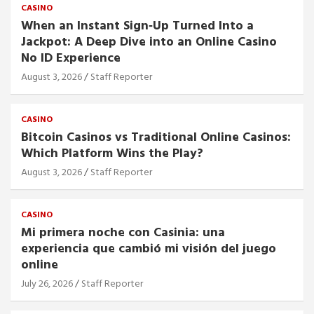
CASINO
When an Instant Sign‑Up Turned Into a
Jackpot: A Deep Dive into an Online Casino
No ID Experience
August 3, 2026
Staff Reporter
CASINO
Bitcoin Casinos vs Traditional Online Casinos:
Which Platform Wins the Play?
August 3, 2026
Staff Reporter
CASINO
Mi primera noche con Casinia: una
experiencia que cambió mi visión del juego
online
July 26, 2026
Staff Reporter