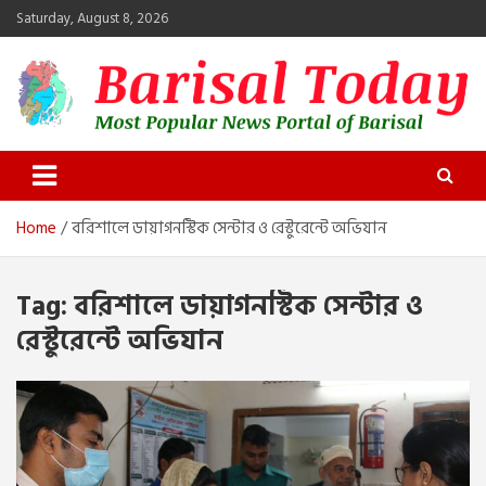
Skip
Saturday, August 8, 2026
to
content
Barisal Today
The Most Popular News Portal in Barisal
Home
বরিশালে ডায়াগনস্টিক সেন্টার ও রেস্টুরেন্টে অভিযান
Tag:
বরিশালে ডায়াগনস্টিক সেন্টার ও
রেস্টুরেন্টে অভিযান