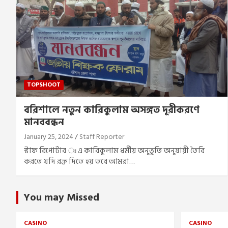
TOPSHOOT
বরিশালে নতুন কারিকুলাম অসঙ্গত দূরীকরণে
মানববন্ধন
January 25, 2024
Staff Reporter
স্টাফ রিপোর্টার ঃ এ কারিকুলাম ধর্মীয় অনুভূতি অনুযায়ী তৈরি
করতে যদি রক্ত দিতে হয় তবে আমরা…
You may Missed
CASINO
CASINO