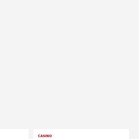
CASINO