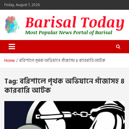
Skip
Friday, August 7, 2026
to
content
Barisal Today
The Most Popular News Portal in Barisal
Home
বরিশালে পৃথক অভিযানে গাঁজাসহ ৪ কারবারি আটক
Tag:
বরিশালে পৃথক অভিযানে গাঁজাসহ ৪
কারবারি আটক