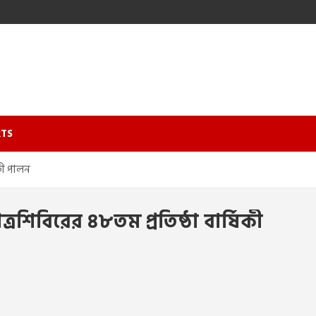
TS
কী পালন
শিবিরের ৪৮তম প্রতিষ্ঠা বার্ষিকী