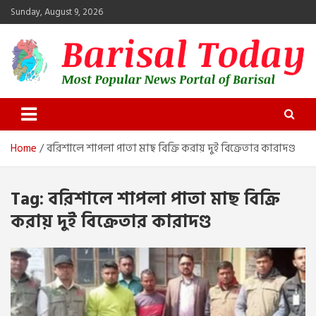
Skip
Sunday, August 9, 2026
to
content
Barisal Today
The Most Popular News Portal in Barisal
Home
বরিশালে শাপলা পাতা মাছ বিক্রি করায় দুই বিক্রেতার কারাদণ্ড
Tag:
বরিশালে শাপলা পাতা মাছ বিক্রি
করায় দুই বিক্রেতার কারাদণ্ড