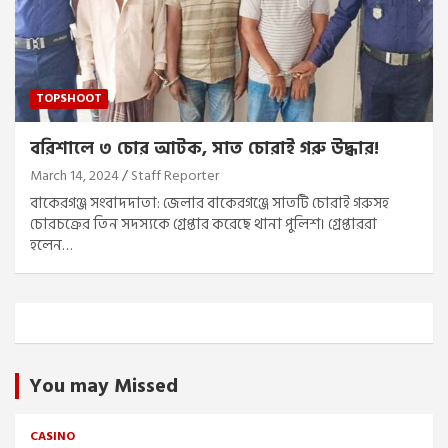
TOPSHOOT
বরিশালে ৩ চোর আটক, সাত চোরাই গরু উদ্ধার!
March 14, 2024
Staff Reporter
বাকেরগঞ্জ সংবাদদাতা: জেলার বাকেরগঞ্জে সাতটি চোরাই গরুসহ
চোরচক্রের তিন সদস্যকে গ্রেপ্তার করেছে থানা পুলিশ। গ্রেপ্তাররা
হলেন…
You may Missed
CASINO