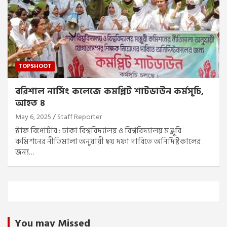
TOPSHOOT
বরিশাল নার্সিং কলেজে কমপ্লিট শাটডাউন কর্মসূচি,
আহত ৪
May 6, 2025
Staff Reporter
স্টাফ রিপোর্টার : ঢাকা বিশ্ববিদ্যালয় ও বিশ্ববিদ্যালয় মঞ্জুরি
কমিশনের নীতিমালা অনুযায়ী ছয় দফা দাবিতে অনির্দিষ্টকালের
জন্য…
You may Missed