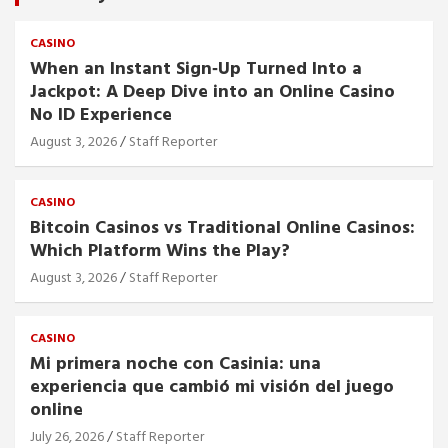
CASINO
When an Instant Sign‑Up Turned Into a
Jackpot: A Deep Dive into an Online Casino
No ID Experience
August 3, 2026
Staff Reporter
CASINO
Bitcoin Casinos vs Traditional Online Casinos:
Which Platform Wins the Play?
August 3, 2026
Staff Reporter
CASINO
Mi primera noche con Casinia: una
experiencia que cambió mi visión del juego
online
July 26, 2026
Staff Reporter