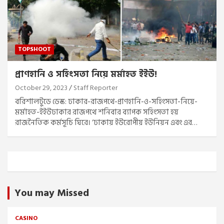
TOPSHOOT
প্রাণহানি ও সহিংসতা নিয়ে মর্মাহত ইইউ!
October 29, 2023
Staff Reporter
বরিশালটুডে ডেস্ক: ঢাকার-রাজপথে-প্রাণহানি-ও-সহিংসতা-নিয়ে-
মর্মাহত-ইইউঢাকার রাজপথে শনিবার ব্যাপক সহিংসতা হয়
রাজনৈতিক কর্মসূচি ঘিরে। ‘ঢাকায় ইউরোপীয় ইউনিয়ন এবং এর…
You may Missed
CASINO