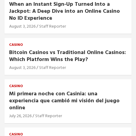
When an Instant Sign‑Up Turned Into a
Jackpot: A Deep Dive into an Online Casino
No ID Experience
August 3, 2026
Staff Reporter
CASINO
Bitcoin Casinos vs Traditional Online Casinos:
Which Platform Wins the Play?
August 3, 2026
Staff Reporter
CASINO
Mi primera noche con Casinia: una
experiencia que cambió mi visión del juego
online
July 26, 2026
Staff Reporter
CASINO