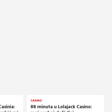
CASINO
asinia:
88 minuta u Lolajack Casino: