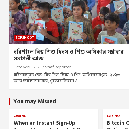
TOPSHOOT
বরিশালে বিশ্ব শিশু দিবস ও শিশু অধিকার সপ্তাহ’র
সমাপনী আজ
October 8, 2023
Staff Reporter
বরিশালটুডে ডেস্ক: বিশ্ব শিশু দিবস ও শিশু অধিকার সপ্তাহ- ২০২৩
আজ আলোচনা সভা, পুরস্কার বিতরণ ও…
You may Missed
CASINO
CASINO
When an Instant Sign‑Up
Bitcoin C