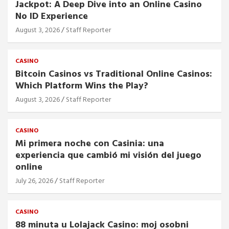
Jackpot: A Deep Dive into an Online Casino
No ID Experience
August 3, 2026
Staff Reporter
CASINO
Bitcoin Casinos vs Traditional Online Casinos:
Which Platform Wins the Play?
August 3, 2026
Staff Reporter
CASINO
Mi primera noche con Casinia: una
experiencia que cambió mi visión del juego
online
July 26, 2026
Staff Reporter
CASINO
88 minuta u Lolajack Casino: moj osobni