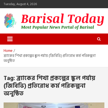
Skip
Tuesday, August 4, 2026
to
content
Barisal Today
The Most Popular News Portal in Barisal
Home
ব্র্যাকের শিখা প্রকল্পের স্কুল পর্যায় (জিবিভি) প্রতিরোধ কর্ম পরিকল্পনা
অনুষ্ঠিত
Tag:
ব্র্যাকের শিখা প্রকল্পের স্কুল পর্যায়
(জিবিভি) প্রতিরোধ কর্ম পরিকল্পনা
অনুষ্ঠিত