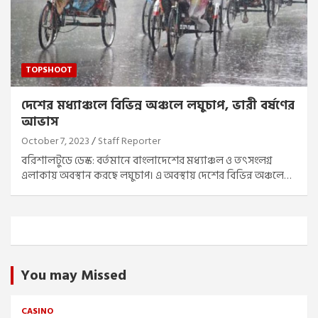
TOPSHOOT
দেশের মধ্যাঞ্চলে বিভিন্ন অঞ্চলে লঘুচাপ, ভারী বর্ষণের
আভাস
October 7, 2023
Staff Reporter
বরিশালটুডে ডেস্ক: বর্তমানে বাংলাদেশের মধ্যাঞ্চল ও তৎসংলগ্ন
এলাকায় অবস্থান করছে লঘুচাপ। এ অবস্থায় দেশের বিভিন্ন অঞ্চলে…
You may Missed
CASINO