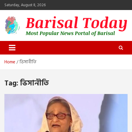
Skip
Saturday, August 8, 2026
to
content
Barisal Today
The Most Popular News Portal in Barisal
Home
ভিসানীতি
Tag:
ভিসানীতি