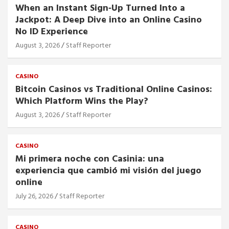
When an Instant Sign‑Up Turned Into a
Jackpot: A Deep Dive into an Online Casino
No ID Experience
August 3, 2026
Staff Reporter
CASINO
Bitcoin Casinos vs Traditional Online Casinos:
Which Platform Wins the Play?
August 3, 2026
Staff Reporter
CASINO
Mi primera noche con Casinia: una
experiencia que cambió mi visión del juego
online
July 26, 2026
Staff Reporter
CASINO