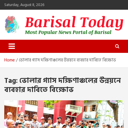
Skip
Saturday, August 8, 2026
to
content
Barisal Today
The Most Popular News Portal in Barisal
Home
ভোলার গ্যাস দক্ষিণাঞ্চলের উন্নয়নে ব্যবহার দাবিতে বিক্ষোভ
Tag:
ভোলার গ্যাস দক্ষিণাঞ্চলের উন্নয়নে
ব্যবহার দাবিতে বিক্ষোভ