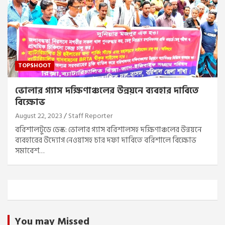
TOPSHOOT
ভোলার গ্যাস দক্ষিণাঞ্চলের উন্নয়নে ব্যবহার দাবিতে
বিক্ষোভ
August 22, 2023
Staff Reporter
বরিশালটুডে ডেস্ক: ভোলার গ্যাস বরিশালসহ দক্ষিণাঞ্চলের উন্নয়নে
ব্যবহারের উদ্যোগ নেওয়াসহ চার দফা দাবিতে বরিশালে বিক্ষোভ
সমাবেশ…
You may Missed