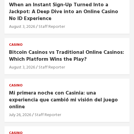
When an Instant Sign‑Up Turned Into a
Jackpot: A Deep Dive into an Online Casino
No ID Experience
August 3, 2026
Staff Reporter
CASINO
Bitcoin Casinos vs Traditional Online Casinos:
Which Platform Wins the Play?
August 3, 2026
Staff Reporter
CASINO
Mi primera noche con Casinia: una
experiencia que cambió mi visión del juego
online
July 26, 2026
Staff Reporter
CASINO