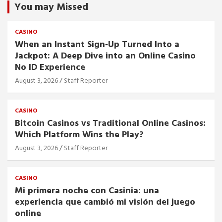
You may Missed
CASINO
When an Instant Sign‑Up Turned Into a
Jackpot: A Deep Dive into an Online Casino
No ID Experience
August 3, 2026
Staff Reporter
CASINO
Bitcoin Casinos vs Traditional Online Casinos:
Which Platform Wins the Play?
August 3, 2026
Staff Reporter
CASINO
Mi primera noche con Casinia: una
experiencia que cambió mi visión del juego
online