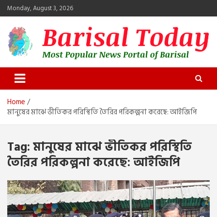
Skip
Monday, August 3, 2026
to
content
Barisal Today
The Most Popular News Portal in Barisal
Home
মানুষের মাঝে ভীতিকর পরিস্থিতি তৈরির পরিকল্পনা করেছে: আইজিপি
Tag:
মানুষের মাঝে ভীতিকর পরিস্থিতি
তৈরির পরিকল্পনা করেছে: আইজিপি