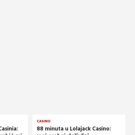
CASINO
asinia:
88 minuta u Lolajack Casino: