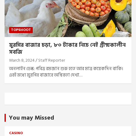
TOPSHOOT
মুরগির বাজার চড়া, ৮০ টাকার নিচে নেই গ্রীষ্মকালীন
সবজি
March 8, 2024
Staff Reporter
অনলাইন ডেস্ক: পবিত্র রমজান শুরু হতে আর মাত্র কয়েকদিন বাকি।
এরই মধ্যে মুরগির বাজারে অস্থিরতা দেখা…
You may Missed
CASINO