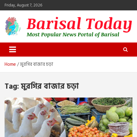
Skip
Friday, August 7, 2026
to
content
Barisal Today
The Most Popular News Portal in Barisal
Home
মুরগির বাজার চড়া
Tag:
মুরগির বাজার চড়া