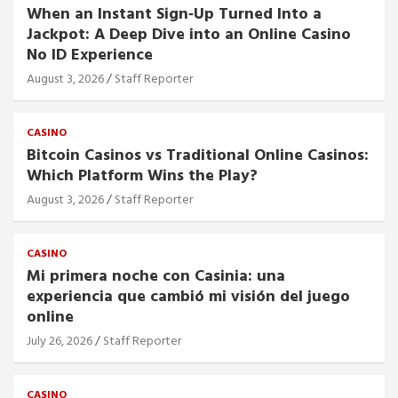
When an Instant Sign‑Up Turned Into a
Jackpot: A Deep Dive into an Online Casino
No ID Experience
August 3, 2026
Staff Reporter
CASINO
Bitcoin Casinos vs Traditional Online Casinos:
Which Platform Wins the Play?
August 3, 2026
Staff Reporter
CASINO
Mi primera noche con Casinia: una
experiencia que cambió mi visión del juego
online
July 26, 2026
Staff Reporter
CASINO