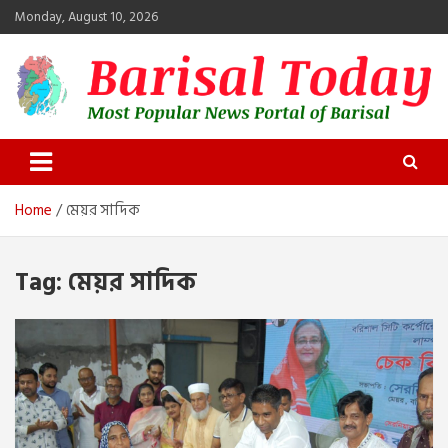
Skip
Monday, August 10, 2026
to
content
Barisal Today
The Most Popular News Portal in Barisal
Home
মেয়র সাদিক
Tag:
মেয়র সাদিক