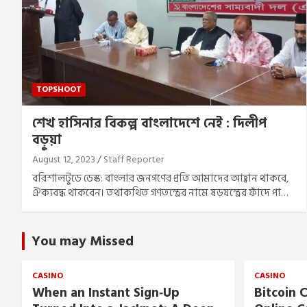
TOPSHOOT
শেখ হাসিনার বিকল্প বাংলাদেশে নেই : দিলীপ
বড়ুয়া
August 12, 2023
Staff Reporter
বরিশালটুডে ডেস্ক: বাংলার জনগণের প্রতি আমাদের আহ্বান থাকবে,
ঐক্যবদ্ধ থাকবেন। তথাকথিত গণতন্ত্রের নামে ষড়যন্ত্রের ফাঁদে পা…
You may Missed
CASINO
CASINO
When an Instant Sign‑Up
Bitcoin C