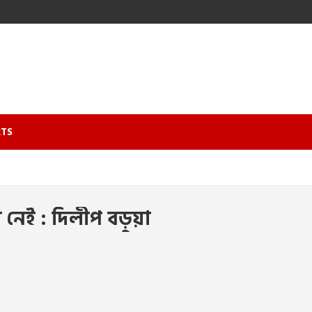
TS
 নেই : দিলীপ বড়ুয়া