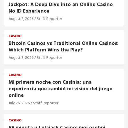
Jackpot: A Deep Dive into an Online Casino
No ID Experience
August 3, 2026
Staff Reporter
CASINO
Bitcoin Casinos vs Traditional Online Casinos:
Which Platform Wins the Play?
August 3, 2026
Staff Reporter
CASINO
Mi primera noche con Casinia: una
experiencia que cambió mi visión del juego
online
July 26, 2026
Staff Reporter
CASINO
88 minuta u Lolajack Casino: moj osobni