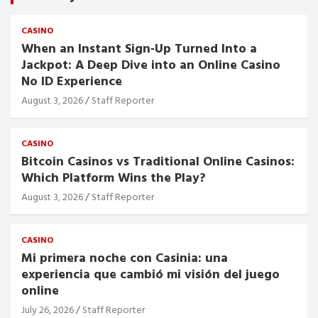
CASINO
When an Instant Sign‑Up Turned Into a
Jackpot: A Deep Dive into an Online Casino
No ID Experience
August 3, 2026
Staff Reporter
CASINO
Bitcoin Casinos vs Traditional Online Casinos:
Which Platform Wins the Play?
August 3, 2026
Staff Reporter
CASINO
Mi primera noche con Casinia: una
experiencia que cambió mi visión del juego
online
July 26, 2026
Staff Reporter