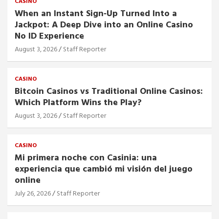
CASINO
When an Instant Sign‑Up Turned Into a
Jackpot: A Deep Dive into an Online Casino
No ID Experience
August 3, 2026
Staff Reporter
CASINO
Bitcoin Casinos vs Traditional Online Casinos:
Which Platform Wins the Play?
August 3, 2026
Staff Reporter
CASINO
Mi primera noche con Casinia: una
experiencia que cambió mi visión del juego
online
July 26, 2026
Staff Reporter