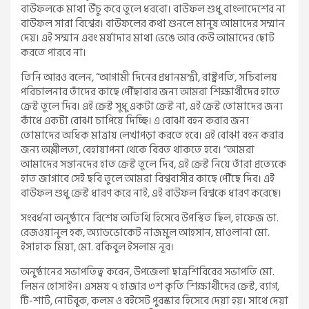
বাউফলকে মাথা উঁচু করে তুলে ধরবো। বাউফল শুধু বাংলাদেশের না
বাউফল সারা বিশ্বের। বাউফলের কথা শুনলে মানুষ আমাদের সম্মান
দেয়। এই সম্মান এবং মর্যাদার মাথা ভেঙে আর কেউ আমাদের ছোট
করতে পারবে না।
তিনি আরও বলেন, “আগামী দিনের প্রধানমন্ত্রী, রাষ্ট্রপতি, সচিবালয়
পরিচালনার তাঁদের কাছে পৌঁছাবার জন্য আমরা শিক্ষার্থীদের হাতে
ক্রেস্ট তুলে দিব। এই ক্রেস্ট সুধু একটা ক্রেস্ট না, এই ক্রেস্ট তোমাদের জন্য
কাঁধে একটা বোঝা চাপিয়ে দিচ্ছি। এ বোঝা বহন করার জন্য
তোমাদের অধিক মাত্রায় লেখাপড়া করতে হবে। এই বোঝা বহন করার
জন্য অশ্লীলতা, বেহায়াপনা থেকে বিরত থাকতে হবে। “আমরা
আমাদের সন্তানদের হাত ক্রেস্ট তুলে দিব, এই ক্রেস্ট নিয়ে তাঁরা প্রত্যেকে
হাত জাগাবে সেই ছবি তুলে আমরা বিশ্ববাসীর কাছে পৌঁছে দিব। এই
বাউফল শুধু ক্রেস্ট ধারণ করে নাই, এই বাউফল বিশ্বকে ধারণ করেছে।
সংবর্ধনা অনুষ্ঠানে বিশেষ অতিথি হিসেবে উপস্থিত ছিল, হাফেজ ডা.
রেজওয়ানুল হক, অ্যাডভোকেট নাজমুল আহসান, মাওলানা মো.
ইসাহাক মিয়া, মো. রকিবুল ইসলাম নূর।
অনুষ্ঠানের সভাপতিত্ব করেন, উপজেলা ছাত্রশিবিরের সভাপতি মো.
লিমন হোসাইন। এসময় ৭ হাজার ৩শ কৃতি শিক্ষার্থীদের ক্রেস্ট, ব্যাগ,
টি-শার্ট, নোটবুক, কলম ও বইসেট পুরস্কার হিসেবে দেয়া হয়। সাথে দেয়া