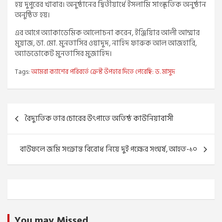
হয় দুপুরের খাবার। অনুষ্ঠানের দ্বিতীয়ার্ধে ইসলামি সাংস্কৃতিক অনুষ্ঠান
অনুষ্ঠিত হয়।
এর আগে অ্যাকাডেমিক আলোচনা করেন, ইঞ্জিয়িার আলী আম্মার
মুয়াজ, ডা. মো. মুনতাসির ওয়াদুদ, নাহিদ ফারুক আল আজহারি,
অ্যাডভোকেট মুনতাসির মুজাহিদ।
Tags:
আমরা ক্যাশের পরিবর্তে ক্রেস্ট উপহার দিতে পেরেছি: ড. মাসুদ
Post
বৈদ্যুতিক তার চোরের উৎপাতে অতিষ্ঠ কাউনিয়াবাসী
navigation
বাউফলে জমি সংক্রান্ত বিরোধ নিয়ে দুই পক্ষের সংঘর্ষ, আহত-১০
You may Missed