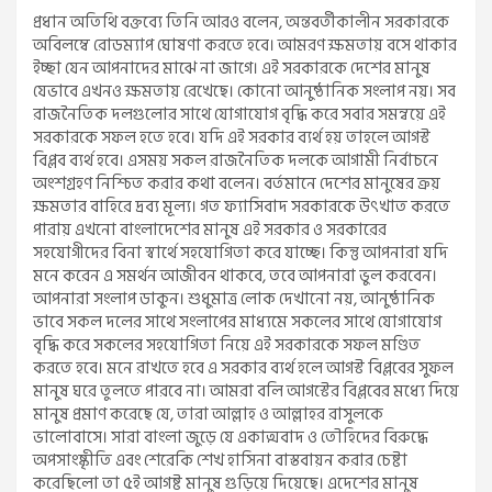
প্রধান অতিথি বক্তব্যে তিনি আরও বলেন, অন্তবর্তীকালীন সরকারকে
অবিলম্বে রোডম্যাপ ঘোষণা করতে হবে। আমরণ ক্ষমতায় বসে থাকার
ইচ্ছা যেন আপনাদের মাঝে না জাগে। এই সরকারকে দেশের মানুষ
যেভাবে এখনও ক্ষমতায় রেখেছে। কোনো আনুষ্ঠানিক সংলাপ নয়। সব
রাজনৈতিক দলগুলোর সাথে যোগাযোগ বৃদ্ধি করে সবার সমন্বয়ে এই
সরকারকে সফল হতে হবে। যদি এই সরকার ব্যর্থ হয় তাহলে আগস্ট
বিপ্লব ব্যর্থ হবে। এসময় সকল রাজনৈতিক দলকে আগামী নির্বাচনে
অংশগ্রহণ নিশ্চিত করার কথা বলেন। বর্তমানে দেশের মানুষের ক্রয়
ক্ষমতার বাহিরে দ্রব্য মূল্য। গত ফ্যাসিবাদ সরকারকে উৎখাত করতে
পারায় এখনো বাংলাদেশের মানুষ এই সরকার ও সরকারের
সহযোগীদের বিনা স্বার্থে সহযোগিতা করে যাচ্ছে। কিন্তু আপনারা যদি
মনে করেন এ সমর্থন আজীবন থাকবে, তবে আপনারা ভুল করবেন।
আপনারা সংলাপ ডাকুন। শুধুমাত্র লোক দেখানো নয়, আনুষ্ঠানিক
ভাবে সকল দলের সাথে সংলাপের মাধ্যমে সকলের সাথে যোগাযোগ
বৃদ্ধি করে সকলের সহযোগিতা নিয়ে এই সরকারকে সফল মণ্ডিত
করতে হবে। মনে রাখতে হবে এ সরকার ব্যর্থ হলে আগস্ট বিপ্লবের সুফল
মানুষ ঘরে তুলতে পারবে না। আমরা বলি আগস্টের বিপ্লবের মধ্যে দিয়ে
মানুষ প্রমাণ করেছে যে, তারা আল্লাহ ও আল্লাহর রাসুলকে
ভালোবাসে। সারা বাংলা জুড়ে যে একাত্মবাদ ও তৌহিদের বিরুদ্ধে
অপসাংষ্কৃীতি এবং শেরেকি শেখ হাসিনা বাস্তবায়ন করার চেষ্টা
করেছিলো তা ৫ই আগষ্ট মানুষ গুড়িয়ে দিয়েছে। এদেশের মানুষ