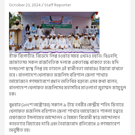
October 23, 2024
Staff Reporter
স্টাফ রিপোর্টার: বিভেদে লিপ্ত হওয়ার সময় এখনও হয়নি। বিএনপি,
জামাতসহ সকল রাজনৈতিক দলকে একতাবদ্ধ থাকতে হবে। যদি
দলগুলো দ্বন্দ্বে লিপ্ত হয় তাহলে এই স্বাধীনতা আবারও ইজারা রাখতে
হবে । বাংলাদেশ খেলাফত মজলিস বরিশাল জেলা শাখার
আয়োজনে গণসমাবেশে প্রধান অতিথির বক্তব্যে এসব কথা বলেন,
বাংলাদেশ খেলাফত মজলিসের মহাসচিব মাওলানা মুহাম্মদ মামুনুুল
হক।
বুধবার (২৩শে অক্টোবর) সকাল ৯ টায় নগরীর কেন্দ্রীয় শহিদ মিনারে
খেলাফত মজলিস বরিশাল জেলা শাখার আয়োজনে শাপলা চত্বরে
হেফাজতে ইসলামের আন্দোলন ও বৈষম্য বিরোধী ছাত্র আন্দোলনে
গনহত্যার বিচারের দাবি এবং নৈরাজ্যবাদ প্রতিরোধে এ গণসমাবেশ
অনুষ্ঠিত হয়।