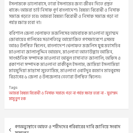
ইসলামকে ভালোবাসে, তারা ইসলামের জন্য জীবন দিতে প্রস্তুত
থাকে। আমরা চাই নিসাফ পূর্ণ বাংলাদেশ। বৈষম্য বিরোধী ও নিসাফ
সমাজ গড়তে হবে। আমরা বৈষম্য বিরোধী ও নিসাফ সমাজ গড়া না
পর্যন্ত ক্ষান্ত হবো না।
বরিশাল জেলা খেলাফত মজলিসের আহবায়ক মাওলানা মুহাম্মদ
জোবায়ের গালিবের সভাপতিত্বে আয়োজিত গণসমাবেশে এসময়
আরও উপস্থিত ছিলেন, বাংলাদেশ খেলাফত মজলিস যুগ্ম মহাসচিব
মাওলানা জালালুদ্দিন আহমদ, মাওলানা আতাউল্লাহ আমিন,
সাংগঠনিক সম্পাদক মাওলানা আবুল হাসানাত জালালি, অফিস ও
প্রকাশনা সম্পাদক মাওলানা রাকীবুল ইসলাম, জামিয়া ইসলামিয়া
মাহমুদিয়া মাদ্রাসা মুহতামিম, মাওলানা ওবাইদুর রহমান মাহবুবসহ
বিভাগের ৬ জেলা ও উপজেলার নেতারা উপস্থিত ছিলেন।
Tags:
আমরা বৈষম্য বিরোধী ও নিসাফ সমাজ গড়া না পর্যন্ত ক্ষান্ত হবো না - মুহাম্মদ
মামুনুুল হক
Post
গণঅভ্যুন্থানে আহত ও শহীদদের পরিবারের দাবি জানিয়ে সংবাদ
navigation