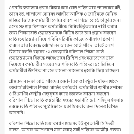
এমনকি ক্ষমতার প্রভাব বিস্তার করে বোর্ড শহিদ তার শ্যালকের বউ,
ভাইর বউ, খালাতো বোনসহ আত্মীয় আলিফ ও জাহিদকে দৈনিক
হাজিরাভিত্তিক কর্মচারী হিসাবে বরিশাল শিক্ষা বোর্ডে চাকুরি দেন।
এদের সহ প্রায় বিশ জন কর্মচারীকে বিধিবহির্ভূতভাবে স্থায়ী করার
জন্য শিক্ষাবোর্ড চেয়ারম্যানকে বিভিন্ন ভাবে চাপ প্রয়োগ করছেন।
বোর্ড চেয়ারম্যান নিয়োগবিধি পরিপন্থি কাজে অপারগতা প্রকাশ
করলে তার বিরুদ্ধে আন্দোলন ডাকেন বোর্ড শহিদ। তারই অংশ
হিসাবে চলতি বছরের ১০ ফেব্রুয়ারি বরিশাল শিক্ষা বোর্ড
চেয়ারম্যানের বিরুদ্ধে অবৈধভাবে মিছিল এবং সমাবেশের ডাক
দিয়েছেন কর্মচারীর সংঘের সভাপতি বোর্ড শহিদের। এই মিছিলে
কর্মচারীরা উপস্থিক না হলে হামলা-মামলার হুমকি দিয়ে যাচ্ছেন।
শ্রমিকদল নেতা বোর্ড শহিদের অমানবিক ও নিষ্ঠুর নির্যাতন থেকে
রক্ষার্থে বরিশাল শিক্ষা বোর্ডের কর্মকর্তা-কর্মচারীরা স্থানীয় প্রশাসন
ও বিএনপির কেন্দ্রীয় নেতৃবৃন্দর কাছে হস্তক্ষেপ কামনা করছেন।
বরিশাল শিক্ষা বোর্ড কর্মচারীর সংঘের সভাপতি মো. শহিদুল ইসলাম
ওরফে বোর্ড শহিদের মুঠোফোনে একাধিকবার কল দিলেও রিসিভ
করেননি।
বরিশাল শিক্ষা বোর্ড চেয়ারম্যান প্রফেসর ইউনুস আলী সিদ্দিকী
বলেন- আমার আশেপাশে যারা আছে সবই শহিদের আত্মীয়-স্বজন।