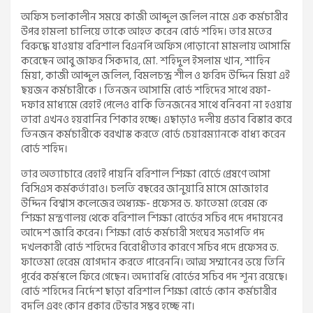
অফিস চলাকালীন সময়ে কাজী আব্দুল জলিল নামে এক কর্মচারীর
উপর হামলা চালিয়ে তাকে আহত করেন বোর্ড শহিদ। তার মতের
বিরুদ্ধে যাওয়ায় বরিশাল বিএনপি অফিস পোড়ানো মামলায় আসামি
করেছেন আবু জাফর সিকদার, মো. শহিদুল ইসলাম খান, শাহিন
মিয়া, কাজী আব্দুল জলিল, বিমলচন্দ্র শীল ও ফরিদ উদ্দিন মিয়া এই
ছয়জন কর্মচারীকে । তিনজন আসামি বোর্ড শহিদের সাথে রফা-
দফার মাধ্যমে রেহাই পেলেও বাকি তিনজনের সাথে বনিবনা না হওয়ায়
তারা এখনও হয়রানির শিকার হচ্ছে। এছাড়াও দলীয় প্রভাব বিস্তার করে
তিনজন কর্মচারীকে বরখাস্ত করতে বোর্ড চেয়ারম্যানকে বাধ্য করেন
বোর্ড শহিদ।
তার অত্যাচারে রেহাই পায়নি বরিশাল শিক্ষা বোর্ডে প্রেষণে আসা
বিসিএস কর্মকর্তারাও। চলতি বছরের জানুয়ারি মাসে মোজাহার
উদ্দিন বিশ্বাস কলেজের অধ্যক্ষ- প্রফেসর ড. ফাতেমা হেরেম কে
শিক্ষা মন্ত্রণালয় থেকে বরিশাল শিক্ষা বোর্ডের সচিব পদে পদায়নের
আদেশ জারি করেন। শিক্ষা বোর্ড কর্মচারী সংঘের সভাপতি পদ
দখলকারী বোর্ড শহিদের বিরোধীতার কারণে সচিব পদে প্রফেসর ড.
ফাতেমা হেরেম যোগদান করতে পারেননি। আত্ম সম্মানের ভয়ে তিনি
পূর্বের কর্মস্থলে ফিরে গেছেন। অদ্যাবধি বোর্ডের সচিব পদ শূন্য রয়েছে।
বোর্ড শহিদের নির্দেশ ছাড়া বরিশাল শিক্ষা বোর্ডে কোন কর্মচারীর
বদলি এবং কোন প্রকার টেন্ডার সম্ভব হচ্ছে না।