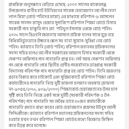
প্রাথমিক অনুসন্ধানে বেড়িয়ে এসেছে, ২০০০ সালের বাকেরগঞ্জ
উপজেলার রানীর হাট ইউনিয়নের সাবেক চেয়ারম্যান আ.লীগ নেতা
লাল মিয়া (বোর্ড শহিদের মামা) এর মাধ্যমে বরিশাল-৬ আসলেন
সাবেক সাংসদ মাসুদ রেজার সুপারিশে বরিশাল শিক্ষা বোর্ডে হিসাব
সহকারী পদে চাকুরি পান মো. শহিদুল ইসলাম ওরফে বোর্ড শহিদ।
২০০১ সালে বিএনপি ক্ষমতায় আসলে শ্রমিক দলের সাথে যুক্ত হয়ে
বিধিবহির্ভূতভাবে উচ্চতর স্কেল সহ নানা সুযোগ-সুবিধা নেয় বোর্ড
শহিদ। বর্তমানে তিনি (বোর্ড শহিদ) বরিশাল মহানগর শ্রমিকদলের
সদস্য সচিব হলেও আ.লীগ সরকারের আমলে হিসাব সহকারী থেকে
সেকশন অফিসার পদে পদোন্নতি প্রাপ্ত হন। সেই সময় সেকশন অফিসার
পদ থেকে পদোন্নতি পেয়ে দ্বিতীয় শ্রেণীর পদমর্যাদার ভারপ্রাপ্ত সহকারী
বিদ্যালয় পরিদর্শক পদে পদোন্নতি প্রাপ্ত হয় বোর্ড শহিদ। তিনি ক্ষমতার
প্রভাব বিস্তার করে হাইকোর্ট এবং সুপ্রিমকোর্টে বরিশাল শিক্ষা বোর্ড
কর্মচারীদের পদোন্নতি নিয়ে দুটি মামলা চলমান অবস্থায় (মামলা
নং-৯০৫৫/২০১১, ৯০৯/২০০০) শিক্ষাবোর্ড চেয়ারম্যানের উপর চাপ
সৃষ্টি করে তিনি নিজে একই সঙ্গে দুইটি (সহকারী পরিদর্শক ও উপ-
পরিদর্শক) পদে পদোন্নতি সহ অবৈধ ভাবে ৩১জন কর্মচারীকে
পদোন্নতি প্রদানে বাধ্য করেন বোর্ড চেয়ারম্যান প্রফেসর ইউনুস আলী
সিদ্দিকীকে। বর্তমানে বরিশাল মহানগর শ্রমিকদলের সদস্য সচিব
হওয়ায় যখন তখন বরিশাল শিক্ষা বোর্ডের মধ্যে বিক্ষোভ মিছিল
করে উত্তপ্ত করে চলেছে।