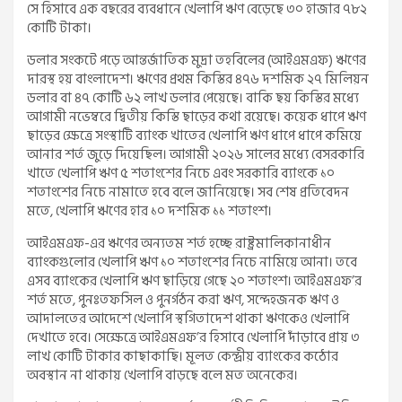
সে হিসাবে এক বছরের ব্যবধানে খেলাপি ঋণ বেড়েছে ৩০ হাজার ৭৮২
কোটি টাকা।
ডলার সংকটে পড়ে আন্তর্জাতিক মুদ্রা তহবিলের (আইএমএফ) ঋণের
দারস্থ হয় বাংলাদেশ। ঋণের প্রথম কিস্তির ৪৭৬ দশমিক ২৭ মিলিয়ন
ডলার বা ৪৭ কোটি ৬২ লাখ ডলার পেয়েছে। বাকি ছয় কিস্তির মধ্যে
আগামী নভেম্বরে দ্বিতীয় কিস্তি ছাড়ের কথা রয়েছে। কয়েক ধাপে ঋণ
ছাড়ের ক্ষেত্রে সংস্থাটি ব্যাংক খাতের খেলাপি ঋণ ধাপে ধাপে কমিয়ে
আনার শর্ত জুড়ে দিয়েছিল। আগামী ২০২৬ সালের মধ্যে বেসরকারি
খাতে খেলাপি ঋণ ৫ শতাংশের নিচে এবং সরকারি ব্যাংকে ১০
শতাংশের নিচে নামাতে হবে বলে জানিয়েছে। সব শেষ প্রতিবেদন
মতে, খেলাপি ঋণের হার ১০ দশমিক ১১ শতাংশ।
আইএমএফ-এর ঋণের অন্যতম শর্ত হচ্ছে রাষ্ট্রমালিকানাধীন
ব্যাংকগুলোর খেলাপি ঋণ ১০ শতাংশের নিচে নামিয়ে আনা। তবে
এসব ব্যাংকের খেলাপি ঋণ ছাড়িয়ে গেছে ২০ শতাংশ। আইএমএফ’র
শর্ত মতে, পুনঃতফসিল ও পুনর্গঠন করা ঋণ, সন্দেহজনক ঋণ ও
আদালতের আদেশে খেলাপি স্থগিতাদেশ থাকা ঋণকেও খেলাপি
দেখাতে হবে। সেক্ষেত্রে আইএমএফ’র হিসাবে খেলাপি দাঁড়াবে প্রায় ৩
লাখ কোটি টাকার কাছাকাছি। মূলত কেন্দ্রীয় ব্যাংকের কঠোর
অবস্থান না থাকায় খেলাপি বাড়ছে বলে মত অনেকের।