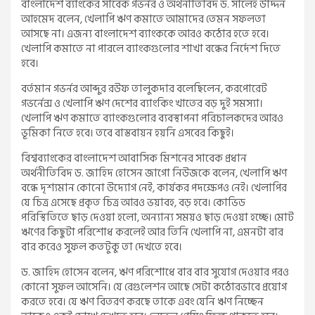
বাংলাদেশ ব্যাংকের সাবেক গভর্নর ও অর্থনীতিবিদ ড. সালেহ উদ্দিন
আহমেদ বলেন, খেলাপি ঋণ কমাতে আমাদের তেমন সফলতা
আসছে না। এজন্য বাংলাদেশ ব্যাংককে আরও কঠোর হতে হবে।
খেলাপি কমাতে না পারলে ব্যাংকগুলোর শাখা বন্ধের নির্দেশ দিতে
হবে।
বর্তমান গভর্নর আব্দুর রউফ তালুকদার বলেছিলেন, করপোরেট
গভর্নেন্স ও খেলাপি ঋণ দেশের ব্যাংকিং খাতের বড় দুই সমস্যা।
খেলাপি ঋণ কমাতে ব্যাংকগুলোর ব্যবস্থাপনা পরিচালকদের আরও
ভূমিকা নিতে হবে। তবে বাস্তবায়ন হয়নি এসবের কিছুই।
বিশ্বব্যাংকের বাংলাদেশ আবাসিক মিশনের সাবেক প্রধান
অর্থনীতিবিদ ড. জাহিদ হোসেন জাগো নিউজকে বলেন, খেলাপি ঋণ
বন্ধে দৃশ্যমান কোনো উদ্যোগ নেই, কার্যকর পদক্ষেপও নেই। খেলাপির
যে চিত্র এসেছে প্রকৃত চিত্র আরও ভয়াবহ, বড় হবে। কোভিড
পরিস্থিতিতে ছাড় দেওয়া হলো, অন্যান্য সময়ও ছাড় দেওয়া হচ্ছে। মোট
ঋণের কিছুটা পরিশোধ করলেই আর তিনি খেলাপি না, এমনটা বার
বার করেও সুফল কতটুকু তা দেখতে হবে।
ড. জাহিদ হোসেন বলেন, ঋণ পরিশোধে বার বার সুযোগ দেওয়ার পরও
কোনো সুফল আসেনি। যে রেগুলেশন আছে সেটা কঠোরভাবে প্রয়োগ
করতে হবে। যে ঋণ বিতরণ করছে তাকে এবং যেনি ঋণ নিচ্ছেন