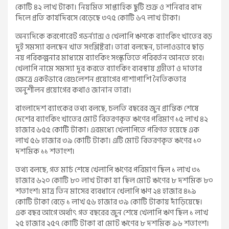
কোটি ৪২ লাখ টাকা। নিয়মিত সাপ্তাহিক ছুটি শুক্র ও শনিবার বাদ
দিলে প্রতি কার্যদিবসে বেড়েছে ৩৭৫ কোটি ৬৭ লাখ টাকা।
অন্যদিকে করপোরেট গভর্ন্যান্স ও খেলাপি ঋণকে ব্যাংকিং খাতের বড়
দুই সমস্যা বলছেন খাত সংশ্লিষ্টরা। তারা বলছেন, ঢালাওভাবে ছাড়
নয় পরিকল্পনার মাধ্যমে ব্যাংকিং সংস্কৃতিতে পরিবর্তন আনতে হবে।
খেলাপি নামে সমস্যা দূর করতে ব্যাংকিং ব্যবস্থায় গ্রহীতা ও দাতার
ক্ষেত্রে একইভাবে রেগুলেশন প্রয়োগের পাশাপাশি নৈতিকতার
অনুশীলন প্রয়োগের কথাও জানান তারা।
বাংলাদেশ ব্যাংকের তথ্য বলছে, চলতি বছরের জুন প্রান্তিক শেষে
দেশের ব্যাংকিং খাতের মোট বিতরণকৃত ঋণের পরিমাণ ১৫ লাখ ৪২
হাজার ৬৫৫ কোটি টাকা। এরমধ্যে খেলাপিতে পরিণত হয়েছে এক
লাখ ৫৬ হাজার ৩৯ কোটি টাকা। এটি মোট বিতরণকৃত ঋণের ১০
দশমিক ১১ শতাংশ।
তথ্য বলছে, গত মার্চ শেষে খেলাপি ঋণের পরিমাণ ছিল ১ লাখ ৩১
হাজার ৬২০ কোটি ৮০ লাখ টাকা যা ছিল মোট ঋণের ৮ দশমিক ৮০
শতাংশ। মাত্র তিন মাসের ব্যবধানে খেলাপি ঋণ ২৪ হাজার ৪১৯
কোটি টাকা বেড়ে ১ লাখ ৫৬ হাজার ৩৯ কোটি টাকায় দাঁড়িয়েছে।
এক বছর আগে অর্থাৎ গত বছরের জুন শেষে খেলাপি ঋণ ছিল ১ লাখ
২৫ হাজার ২৫৭ কোটি টাকা বা মোট ঋণের ৮ দশমিক ৯৬ শতাংশ।