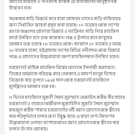
বয়ানের মাধ্যমে ৩ দিনব্যাপী বার্ষিক এই মাহফিলের আনুষ্ঠানিক
উদ্বোধন হবে।
সড়কপথে গাড়ি রিজার্ভ করে যারা আসবেন তাদের গাড়ি পার্কিংয়ের
জন্য নির্ধারিত জায়গা প্রস্তুত করা হয়েছে। ১০ নভেম্বর থেকে দেশের
প্রত্যন্ত অঞ্চলের শ্রোতারা রিজার্ভ ও ব্যাক্তিগত গাড়ি নিয়ে মাহফিল
মাঠে উপস্থিত হতে শুরু করেছেন। লঞ্চ ও ট্রলারে করে মানুষের
আগমন শুরু হয়েছে ১৮ নভেম্বর থেকে। গতকাল ২০ নভেম্বর ও আজ
২১ নভেম্বর ঢাকা, চট্টগ্রামসহ দেশের বিভিন্ন নদীবন্দর থেকে রিজার্ভ
লঞ্চে এ শ্রোতাদের উল্লেখযোগ্য অংশ মাহফিলস্থলে উপস্থিত হবেন।
চরমোনাই বার্ষিক মাহফিল বিশ্বের অন্যতম ইসলামী জমায়েত।
নিজের আত্মাকে পরিশুদ্ধ করে নেককার ও আদর্শ মানুষ হিসেবে
নিজেকে গড়ে তুলতে ১৯২৪ সাল থেকে চরমোনাই মাহফিলে
মুসল্লিদের আগমন শুরু হয়।
৩ দিনের মাহফিলে মুফতী সৈয়দ মুহাম্মাদ রেজাউল করীম পীর সাহেব
চরমোনাই ও নায়েবে আমীরুল মুজাহিদিন মুফতি সৈয়দ মুহাম্মাদ
ফয়জুল করীম শায়খে চরমোনাইর ৭টি বয়ান শ্রোতাদেরকে দ্বীনের
পথে পরিপূর্ণভাবে চলার জন্য উদ্বুদ্ধ করে। এ ছাড়া দেশ-বিদেশের
উল্লেখযোগ্য ওলামা মাশায়েখদের বয়ান শ্রোতাদেরকে দ্বীনের পথে
চলতে উৎসাহ জোগায়।