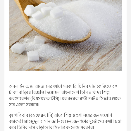
অনলাইন ডেস্ক : রমজানের আগে সরকারি চিনির দাম কেজিতে ২০
টাকা বাড়িয়ে বিজ্ঞপ্তি দিয়েছিল বাংলাদেশ চিনি ও খাদ্য শিল্প
করপোরেশন (বিএসএফআইসি)। এর কয়েক ঘণ্টা পরই এ সিদ্ধান্ত থেকে
সরে এলো সরকার।
বৃহস্পতিবার (২২ ফেব্রুয়ারি) রাতে শিল্প মন্ত্রণালয়ের জনসংযোগ
কর্মকর্তা মাহমুদুল হাসান জানিয়েছেন, জনগণের দুর্ভোগের কথা চিন্তা
করে চিনির দাম বাড়ানোর সিদ্ধান্ত বদলেছে সরকার।