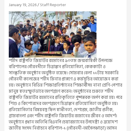
January 19, 2026
Staff Reporter
‎শহীদ রাষ্ট্রপতি জিয়াউর রহমানের ৯০তম জন্মবার্ষিকী উপলক্ষে
বরিশালের গৌরনদীতে চিত্রাঙ্কন প্রতিযোগিতা, কেককাটা ও
সাংস্কৃতিক অনুষ্ঠান অনুষ্ঠিত হয়েছে। সোমবার বেলা ১১টায় সরকারি
গৌরনদী কলেজের শহীদ মিনার প্রাঙ্গণে এ কর্মসূচির আয়োজন করা
হয়। অনুষ্ঠানে বিভিন্ন শিক্ষাপ্রতিষ্ঠানের শিক্ষার্থীসহ নানা শ্রেণি-পেশার
মানুষ স্বতঃস্ফূর্তভাবে অংশগ্রহণ করেন। ‎অনুষ্ঠানের শুরুতে শহীদ
রাষ্ট্রপতি জিয়াউর রহমানের প্রতিকৃতিতে পুষ্পস্তবক অর্পণ করা হয়। পরে
শিশু ও কিশোরদের অংশগ্রহণে চিত্রাঙ্কন প্রতিযোগিতা অনুষ্ঠিত হয়।
প্রতিযোগিতার বিষয়বস্তু ছিল স্বাধীনতা, দেশপ্রেম, জাতীয় প্রতীক,
গ্রামবাংলা এবং শহীদ রাষ্ট্রপতি জিয়াউর রহমানের জীবন ও আদর্শ।
‎অনুষ্ঠানে প্রধান অতিথি বিএনপি চেয়ারম্যানের উপদেষ্টা ও ত্রয়োদশ
জাতীয় সংসদ নির্বাচনে বরিশাল-১ (গৌরনদী-আগৈলঝাড়া) আসন