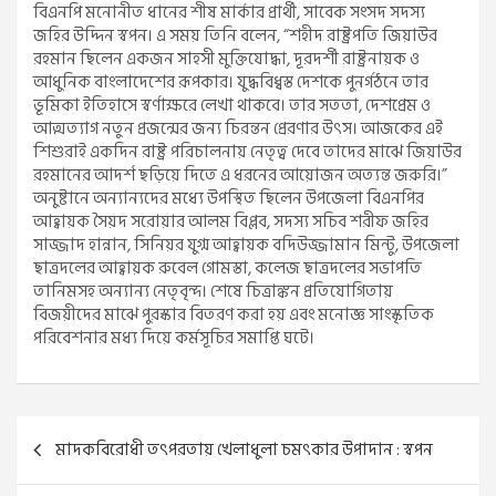
বিএনপি মনোনীত ধানের শীষ মার্কার প্রার্থী, সাবেক সংসদ সদস্য
জহির উদ্দিন স্বপন। এ সময় তিনি বলেন, “শহীদ রাষ্ট্রপতি জিয়াউর
রহমান ছিলেন একজন সাহসী মুক্তিযোদ্ধা, দূরদর্শী রাষ্ট্রনায়ক ও
আধুনিক বাংলাদেশের রূপকার। যুদ্ধবিধ্বস্ত দেশকে পুনর্গঠনে তার
ভূমিকা ইতিহাসে স্বর্ণাক্ষরে লেখা থাকবে। তার সততা, দেশপ্রেম ও
আত্মত্যাগ নতুন প্রজন্মের জন্য চিরন্তন প্রেরণার উৎস। আজকের এই
শিশুরাই একদিন রাষ্ট্র পরিচালনায় নেতৃত্ব দেবে তাদের মাঝে জিয়াউর
রহমানের আদর্শ ছড়িয়ে দিতে এ ধরনের আয়োজন অত্যন্ত জরুরি।”
অনুষ্টানে অন্যান্যদের মধ্যে উপস্থিত ছিলেন উপজেলা বিএনপির
আহ্বায়ক সৈয়দ সরোয়ার আলম বিপ্লব, সদস্য সচিব শরীফ জহির
সাজ্জাদ হান্নান, সিনিয়র যুগ্ম আহ্বায়ক বদিউজ্জামান মিন্টু, উপজেলা
ছাত্রদলের আহ্বায়ক রুবেল গোমস্তা, কলেজ ছাত্রদলের সভাপতি
তানিমসহ অন্যান্য নেতৃবৃন্দ। শেষে চিত্রাঙ্কন প্রতিযোগিতায়
বিজয়ীদের মাঝে পুরস্কার বিতরণ করা হয় এবং মনোজ্ঞ সাংস্কৃতিক
পরিবেশনার মধ্য দিয়ে কর্মসূচির সমাপ্তি ঘটে।
Post
মাদকবিরোধী তৎপরতায় খেলাধুলা চমৎকার উপাদান : স্বপন
navigation