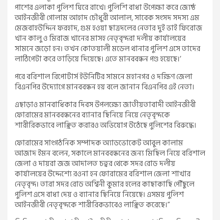
পাশের এলাকা পুলিশ ঘিরে রাখে। পুলিশি বাধা উপেক্ষা করে জ্যেষ্ঠ
আইনজীবী গোলাম আহাদ চৌধুরী আলাল, সাবেক সংসদ সদস্য এম
মেজবাহউদ্দিন ফরহাদ, গুম হওয়া ছাত্রদলের নেতার দুই ভাই ফিরোজ
খান কালু ও মিরাজ খানের মাসহ নেতৃবৃন্দরা দলীয় কার্যালয়ের
সামনে জড়ো হন। তখন কোতয়ালী মডেল থানার পুলিশ এসে তাদের
লাঠিপেটা করে তাড়িয়ে দিয়েছে। এতে মানববন্ধন পণ্ড হয়েছে।’
পরে বরিশাল রিপোর্টার্স ইউনিটির সামনে মহানগর ও দক্ষিণ জেলা
বিএনপির উদ্যোগে মানববন্ধন হয় বলে জানান বিএনপির এই নেতা।
এছাড়াও মানবাধিকার দিবস উপলক্ষ্যে জাতীয়তাবাদী আইনজীবী
ফোরামের মানববন্ধনের ব্যানার ছিনিয়ে নিয়ে নেতৃবৃন্দকে
শারীরিকভাবে লাঞ্ছিত করারও অভিযোগ উঠেছে পুলিশের বিরুদ্ধে।
ফোরামের সাংগঠনিক সম্পাদক অ্যাডভোকেট আবুল কালাম
আজাদ ইমন বলেন, সকালে মানববন্ধনের জন্য মিছিল নিয়ে বরিশাল
জেলা ও দায়রা জজ আদালত চত্বর থেকে সদর রোড দলীয়
কার্যালয়ের উদ্দেশ্যে রওনা হন ফোরামের বরিশাল জেলা শাখার
নেতৃবৃন্দ। তারা সদর রোড অশ্বিনী কুমার হলের কাছাকাছি পৌঁছুলে
পুলিশ এসে বাধা দেয় ও ব্যানার ছিনিয়ে নিয়েছে। এসময় পুলিশ
আইনজীবী নেতৃবৃন্দকে শারীরিকভাবেও লাঞ্ছিত করেছে।”