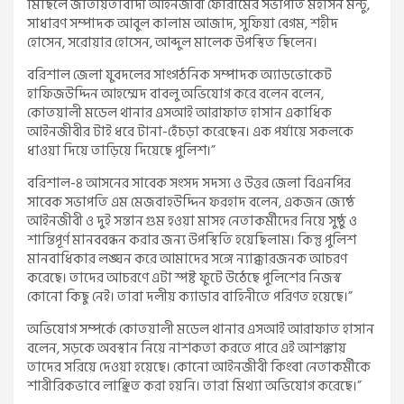
মিছিলে জাতীয়তাবাদী আইনজীবী ফোরামের সভাপতি মহসিন মন্টু,
সাধারণ সম্পাদক আবুল কালাম আজাদ, সুফিয়া বেগম, শহীদ
হোসেন, সরোয়ার হোসেন, আব্দুল মালেক উপস্থিত ছিলেন।
বরিশাল জেলা যুবদলের সাংগঠনিক সম্পাদক অ্যাডভোকেট
হাফিজউদ্দিন আহম্মেদ বাবলু অভিযোগ করে বলেন বলেন,
কোতয়ালী মডেল থানার এসআই আরাফাত হাসান একাধিক
আইনজীবীর টাই ধরে টানা-হেঁচড়া করেছেন। এক পর্যায়ে সকলকে
ধাওয়া দিয়ে তাড়িয়ে দিয়েছে পুলিশ।”
বরিশাল-৪ আসনের সাবেক সংসদ সদস্য ও উত্তর জেলা বিএনপির
সাবেক সভাপতি এম মেজবাহউদ্দিন ফরহাদ বলেন, একজন জ্যেষ্ঠ
আইনজীবী ও দুই সন্তান গুম হওয়া মাসহ নেতাকর্মীদের নিয়ে সুষ্ঠু ও
শান্তিপূর্ণ মানববন্ধন করার জন্য উপস্থিতি হয়েছিলাম। কিন্তু পুলিশ
মানবাধিকার লঙ্ঘন করে আমাদের সঙ্গে ন্যাক্কারজনক আচরণ
করেছে। তাদের আচরণে এটা স্পষ্ট ফুটে উঠেছে পুলিশের নিজস্ব
কোনো কিছু নেই। তারা দলীয় ক্যাডার বাহিনীতে পরিণত হয়েছে।”
অভিযোগ সম্পর্কে কোতয়ালী মডেল থানার এসআই আরাফাত হাসান
বলেন, সড়কে অবস্থান নিয়ে নাশকতা করতে পারে এই আশঙ্কায়
তাদের সরিয়ে দেওয়া হয়েছে। কোনো আইনজীবী কিংবা নেতাকর্মীকে
শারীরিকভাবে লাঞ্ছিত করা হয়নি। তারা মিথ্যা অভিযোগ করেছে।”