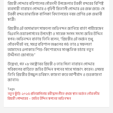
প্রিয়ন্তী পোদ্দার বরিশালের গৌরনদী উপজেলার টরকী বন্দরের বিশিষ্ট
ব্যবসায়ী নারায়ন পোদ্দার ও গৃহিণী মিতালী পোদ্দার এর মেঝ মেয়ে। সে
টরকী বন্দর মাধ্যমিক বালিকা বিদ্যালয়ের নবম শ্রেণির এক মেধাবী
ছাত্রী।
প্রিয়ন্তীর এই অসাধারণ সাফল্যে অভিনন্দন জানিয়ে বার্তা পাঠিয়েছেন
বিএনপি চেয়ারপার্সনের উপদেষ্টা ও সাবেক সংসদ সদস্য জহির উদ্দিন
স্বপন। অভিনন্দন বার্তায় তিনি বলেন, “প্রিয়ন্তীর এই অর্জন শুধু
গৌরনদীরই নয়, সমগ্র বরিশাল অঞ্চলের গর্ব। তার এ সফলতা
আমাদের এলাকার শিশু-কিশোরদের সাংস্কৃতিক চর্চায় নতুন
উদ্দীপনা জোগাবে।”
উল্লেখ্য, গত ১৮ অক্টোবর প্রিয়ন্তী ও তার পিতা নারায়ন পোদ্দার
সরিকলের বাড়িতে জহির উদ্দিন স্বপনের সাথে সাক্ষাৎ করেন। এসময়
তিনি প্রিয়ন্তীর উজ্জ্বল ভবিষ্যৎ কামনা করে আশীর্বাদ ও শুভকামনা
জানান।
Tags:
নতুন কুঁড়ি-২০২৫ প্রতিযোগিতায় রবীন্দ্রসংগীতে প্রথম স্থান অর্জন গৌরনদীর
প্রিয়ন্তী পোদ্দারের – জহির উদ্দিন স্বপনের অভিনন্দন