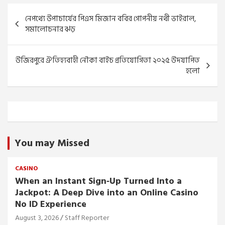
Post
নেপথ্যে উপাচার্যের পিএস মিজান ববির গোপনীয় নথী ভাইরাল,
navigation
সমালোচনার ঝড়
উজিরপুরে ঐতিহ্যবাহী নৌকা বাইচ প্রতিযোগিতা ২০২৫ উদযাপিত
হলো
You may Missed
CASINO
When an Instant Sign‑Up Turned Into a
Jackpot: A Deep Dive into an Online Casino
No ID Experience
August 3, 2026
Staff Reporter