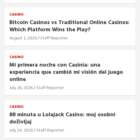
CASINO
Bitcoin Casinos vs Traditional Online Casinos:
Which Platform Wins the Play?
August 3, 2026
Staff Reporter
CASINO
Mi primera noche con Casinia: una
experiencia que cambió mi visión del juego
online
July 26, 2026
Staff Reporter
CASINO
88 minuta u Lolajack Casino: moj osobni
doživljaj
July 24, 2026
Staff Reporter