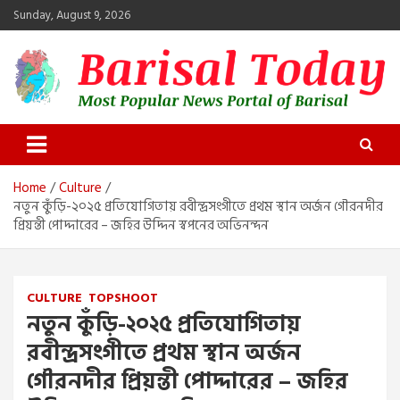
Skip
Sunday, August 9, 2026
to
content
Barisal Today
The Most Popular News Portal in Barisal
Home
Culture
নতুন কুঁড়ি-২০২৫ প্রতিযোগিতায় রবীন্দ্রসংগীতে প্রথম স্থান অর্জন গৌরনদীর
প্রিয়ন্তী পোদ্দারের – জহির উদ্দিন স্বপনের অভিনন্দন
CULTURE
TOPSHOOT
নতুন কুঁড়ি-২০২৫ প্রতিযোগিতায়
রবীন্দ্রসংগীতে প্রথম স্থান অর্জন
গৌরনদীর প্রিয়ন্তী পোদ্দারের – জহির