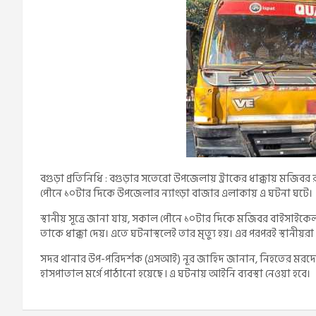
বগুড়া প্রতিনিধি : বগুড়ার সতেরো উপজেলায় ট্রাকের ধাক্কায় মজিবর র
পৌনে ১০টার দিকে উপজেলার ন্যাংড়া বাজার এলাকায় এ ঘটনা ঘটে।
স্থানীয় সূত্রে জানা যায়, সকাল পৌনে ১০টার দিকে মজিবর বাইসাইক
তাকে ধাক্কা দেয়। এতে ঘটনাস্থলেই তার মৃত্যু হয়। এর পরপরই স্থানীয়রা 
সদর থানার উপ-পরিদর্শক (এসআই) নূর জাহিদ জানান, নিহতের মরদ
হাসপাতাল মর্গে পাঠানো হয়েছে ৷ এ ঘটনায় আইনি ব্যবস্থা নেওয়া হবে।