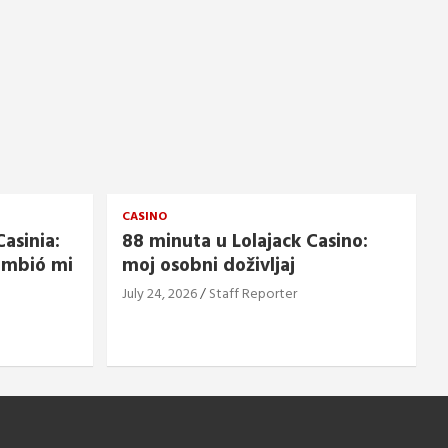
CASINO
asinia:
88 minuta u Lolajack Casino:
ambió mi
moj osobni doživljaj
July 24, 2026
Staff Reporter