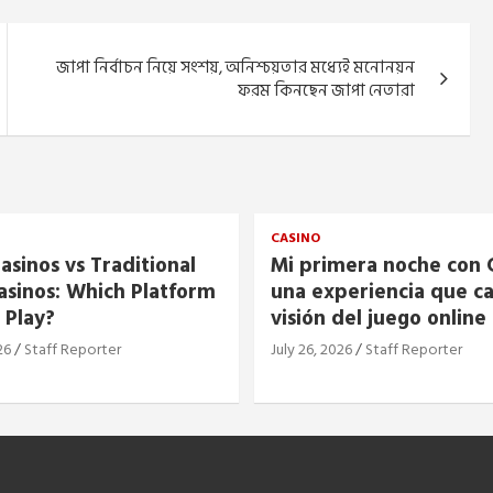
জাপা নির্বাচন নিয়ে সংশয়, অনিশ্চয়তার মধ্যেই মনোনয়ন
ফরম কিনছেন জাপা নেতারা
CASINO
asinos vs Traditional
Mi primera noche con C
asinos: Which Platform
una experiencia que c
 Play?
visión del juego online
26
Staff Reporter
July 26, 2026
Staff Reporter