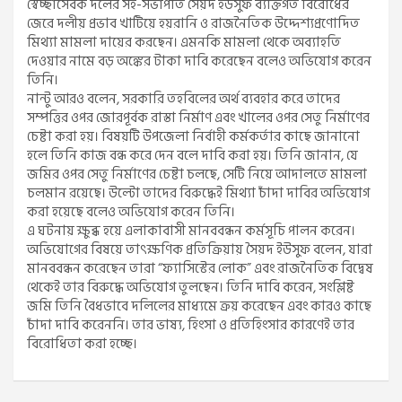
স্বেচ্ছাসেবক দলের সহ-সভাপতি সৈয়দ ইউসুফ ব্যক্তিগত বিরোধের
জেরে দলীয় প্রভাব খাটিয়ে হয়রানি ও রাজনৈতিক উদ্দেশ্যপ্রণোদিত
মিথ্যা মামলা দায়ের করছেন। এমনকি মামলা থেকে অব্যাহতি
দেওয়ার নামে বড় অঙ্কের টাকা দাবি করেছেন বলেও অভিযোগ করেন
তিনি।
নান্টু আরও বলেন, সরকারি তহবিলের অর্থ ব্যবহার করে তাদের
সম্পত্তির ওপর জোরপূর্বক রাস্তা নির্মাণ এবং খালের ওপর সেতু নির্মাণের
চেষ্টা করা হয়। বিষয়টি উপজেলা নির্বাহী কর্মকর্তার কাছে জানানো
হলে তিনি কাজ বন্ধ করে দেন বলে দাবি করা হয়। তিনি জানান, যে
জমির ওপর সেতু নির্মাণের চেষ্টা চলছে, সেটি নিয়ে আদালতে মামলা
চলমান রয়েছে। উল্টো তাদের বিরুদ্ধেই মিথ্যা চাঁদা দাবির অভিযোগ
করা হয়েছে বলেও অভিযোগ করেন তিনি।
এ ঘটনায় ক্ষুব্ধ হয়ে এলাকাবাসী মানববন্ধন কর্মসূচি পালন করেন।
অভিযোগের বিষয়ে তাৎক্ষণিক প্রতিক্রিয়ায় সৈয়দ ইউসুফ বলেন, যারা
মানববন্ধন করেছেন তারা “ফ্যাসিস্টের লোক” এবং রাজনৈতিক বিদ্বেষ
থেকেই তার বিরুদ্ধে অভিযোগ তুলছেন। তিনি দাবি করেন, সংশ্লিষ্ট
জমি তিনি বৈধভাবে দলিলের মাধ্যমে ক্রয় করেছেন এবং কারও কাছে
চাঁদা দাবি করেননি। তার ভাষ্য, হিংসা ও প্রতিহিংসার কারণেই তার
বিরোধিতা করা হচ্ছে।